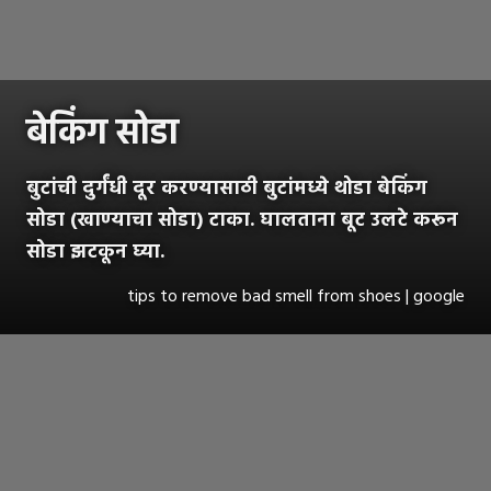
बेकिंग सोडा
बुटांची दुर्गंधी दूर करण्यासाठी बुटांमध्ये थोडा बेकिंग
सोडा (खाण्याचा सोडा) टाका. घालताना बूट उलटे करून
सोडा झटकून घ्या.
tips to remove bad smell from shoes | google