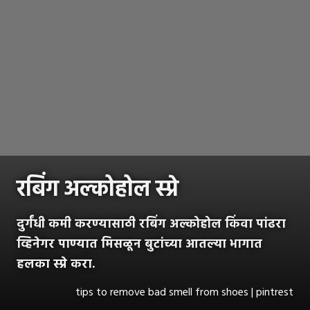
रबिंग
अल्कोहोल स्प्रे
दुर्गंधी कमी करण्यासाठी रबिंग अल्कोहोल किंवा पांढरा
व्हिनेगर पाण्यात मिसळून बुटांच्या आतल्या भागात
हलका स्प्रे करा.
tips to remove bad smell from shoes | pintrest