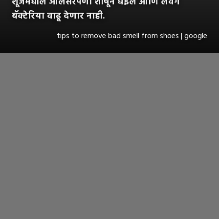
शूजमधील ओलसरपणा शोषून घेईल आणि लवंग
बॅक्टेरिया वाढू देणार नाही.
tips to remove bad smell from shoes | google