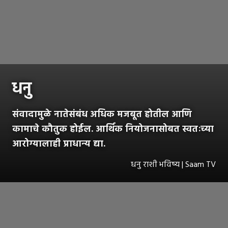
धनु
संवादामुळे नातेसंबंध अधिक मजबूत होतील आणि
कामाचे कौतुक होईल. आर्थिक नियोजनासोबत स्वतःच्या
आरोग्यालाही प्राधान्य द्या.
धनु राशी भविष्य | Saam TV