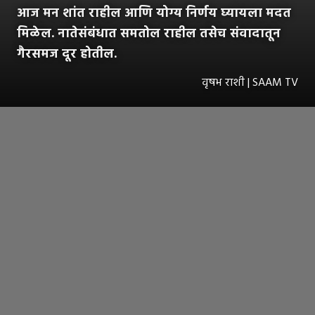
आज मन शांत राहील आणि योग्य निर्णय घ्यायला मदत
मिळेल. नातेसंबंधात समतोल राहील तसेच संवादातून
गैरसमज दूर होतील.
वृषभ राशी | SAAM TV