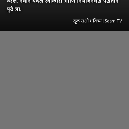
ठरेल. नवीन बदल स्वीकारा आणि नियोजनबद्ध पद्धतीने
पुढे जा.
तूळ राशी भविष्य | Saam TV