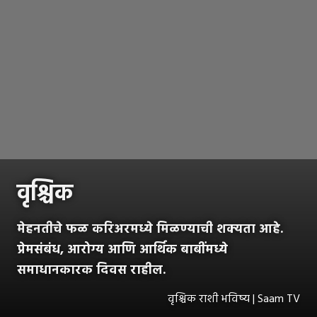
वृश्चिक
मेहनतीचे फळ करिअरमध्ये मिळण्याची शक्यता आहे.
प्रेमसंबंध, आरोग्य आणि आर्थिक बाबींमध्ये
समाधानकारक दिवस राहील.
वृश्चिक राशी भविष्य | Saam TV