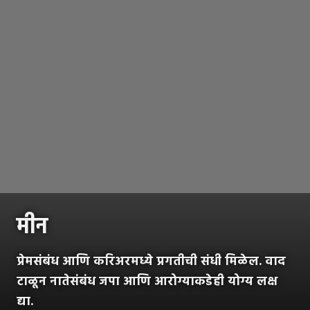
मीन
प्रेमसंबंध आणि करिअरमध्ये प्रगतीची संधी मिळेल. वाद
टाळून नातेसंबंध जपा आणि आरोग्याकडेही योग्य लक्ष
द्या.