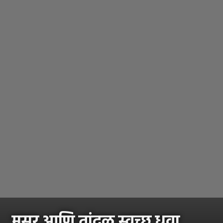
मसूर आणि तांदूळ स्वच्छ धुवा