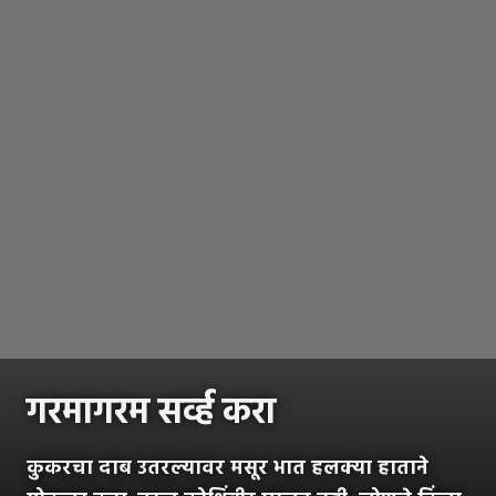
गरमागरम सर्व्ह करा
कुकरचा दाब उतरल्यावर मसूर भात हलक्या हाताने