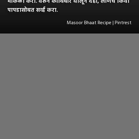
मोकळा करा. वरून कोथिंबीर घालून दही, लोणचे किंवा
पापडासोबत सर्व्ह करा.
Masoor Bhaat Recipe | Pintrest