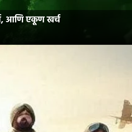
्ग, आणि एकूण खर्च