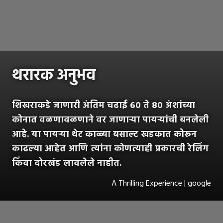
थरारक अनुभव
शिखराकडे जाणारी अंतिम चढाई ६० ते ८० अंशांच्या
कोनात वळणावळणाने वर जाणाऱ्या पायऱ्यांची बनलेली
आहे. या पायऱ्या थेट काळ्या बसाल्ट खडकात कोरून
काढल्या आहेत आणि त्यांना कोणत्याही प्रकारची रेलिंग
किंवा दोरखंड लावलेले नाहीत.
A Thrilling Experience | google