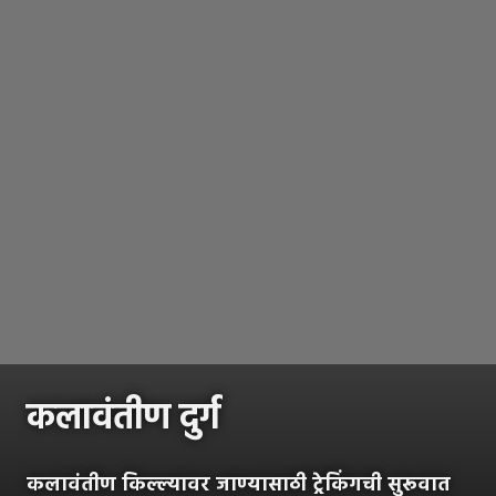
कलावंतीण दुर्ग
कलावंतीण किल्ल्यावर जाण्यासाठी ट्रेकिंगची सुरूवात