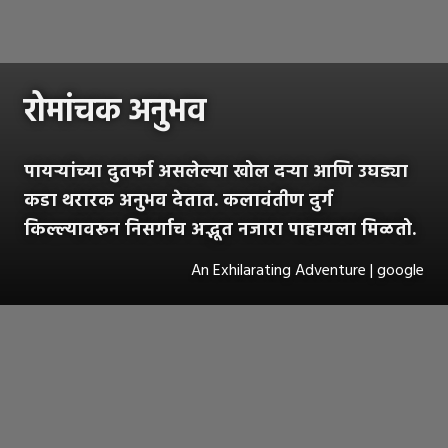
रोमांचक अनुभव
पायऱ्यांच्या दुतर्फा असलेल्या खोल दऱ्या आणि उघड्या
कडा थरारक अनुभव देतात. कलावंतीण दुर्ग
किल्ल्यावरून निसर्गाच अद्भूत नजारा पाहायला मिळतो.
An Exhilarating Adventure | google