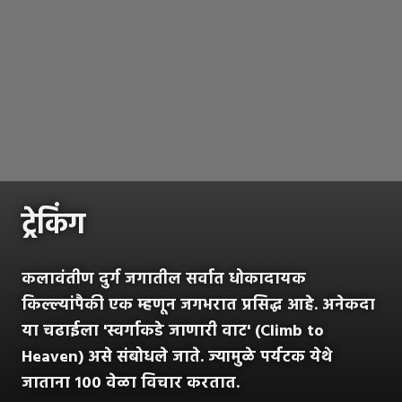
ट्रेकिंग
कलावंतीण दुर्ग जगातील सर्वात धोकादायक
किल्ल्यांपैकी एक म्हणून जगभरात प्रसिद्ध आहे. अनेकदा
या चढाईला 'स्वर्गाकडे जाणारी वाट' (Climb to
Heaven) असे संबोधले जाते. ज्यामुळे पर्यटक येथे
जाताना १०० वेळा विचार करतात.