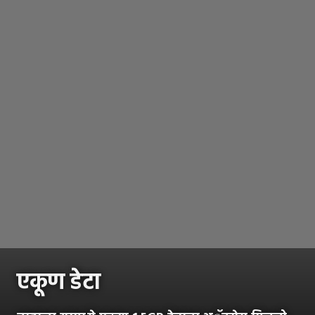
एकूण डेटा