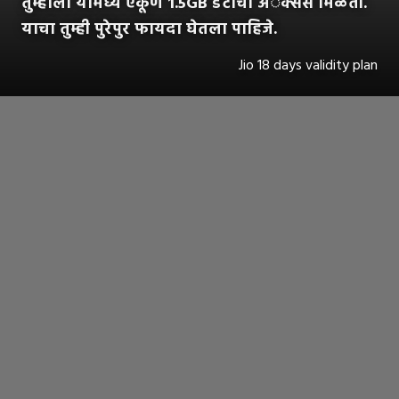
तुम्हाला यामध्ये एकूण 1.5GB डेटाचा अॅक्सेस मिळतो.
याचा तुम्ही पुरेपुर फायदा घेतला पाहिजे.
Jio 18 days validity plan