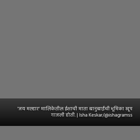
'जय मल्हार' मालिकेतील ईशाची माता बानुबाईंची भूमिका खूप
गाजली होती. | Isha Keskar/@ishagramss