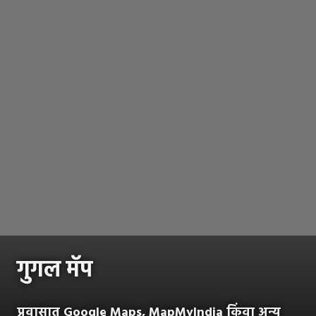
गुगल मॅप
प्रवासात Google Maps, MapMyIndia किंवा अन्य