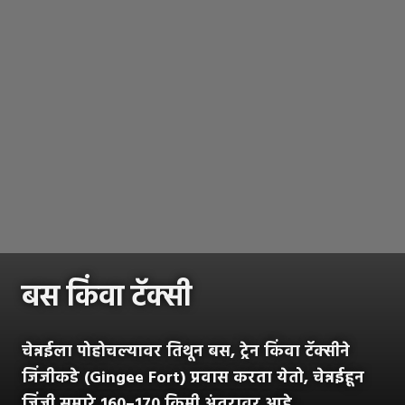
बस किंवा टॅक्सी
चेन्नईला पोहोचल्यावर तिथून बस, ट्रेन किंवा टॅक्सीने
जिंजीकडे (Gingee Fort) प्रवास करता येतो, चेन्नईहून
जिंजी सुमारे 160–170 किमी अंतरावर आहे.