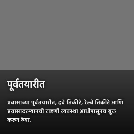
पूर्वतयारीत
प्रवासाच्या पूर्वतयारीत, हवे तिकीटे, रेल्वे तिकीटे आणि
प्रवासादरम्यानची राहणी व्यवस्था आधीपासूनच बुक
करून ठेवा.