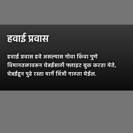
हवाई प्रवास
हवाई प्रवास हवे असल्यास गोवा किंवा पुणे
विमानतळावरून चेन्नईसाठी फ्लाइट बुक करता येते,
चेन्नईहून पुढे रस्ता मार्गे जिंजी गाठता येईल.