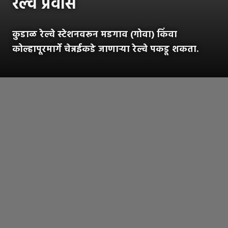
रेल्वे प्रवास
कुडाळ रेल्वे स्टेशनवरून मडगाव (गोवा) किंवा
कोल्हापूरमार्गे चेन्नईकडे जाणाऱ्या रेल्वे पकडू शकता.