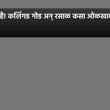
ै! कलिंगड गोड अन् रसाळ कसा ओळखावा?