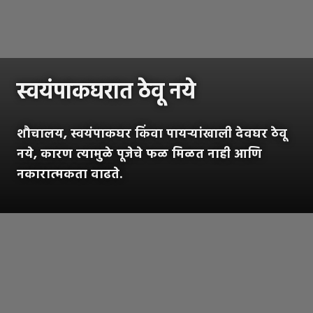
स्वयंपाकघरात ठेवू नये
शौचालय, स्वयंपाकघर किंवा पायऱ्यांखाली देवघर ठेवू
नये, कारण त्यामुळे पूजेचे फळ मिळत नाही आणि
नकारात्मकता वाढते.