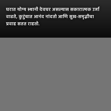
घरात योग्य स्थानी देवघर असल्यास सकारात्मक उर्जा
वाढते, कुटुंबात आनंद नांदतो आणि सुख-समृद्धीचा
प्रवाह सतत राहतो.