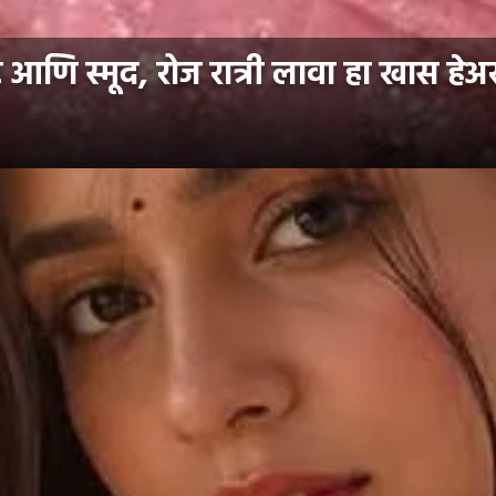
णि स्मूद, रोज रात्री लावा हा खास हेअर स्