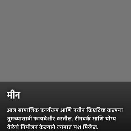
मीन
आज सामाजिक कार्यक्रम आणि नवीन क्रिएटिव्ह कल्पना
तुमच्यासाठी फायदेशीर ठरतील. टीमवर्क आणि योग्य
वेळेचे नियोजन केल्याने कामात यश मिळेल.