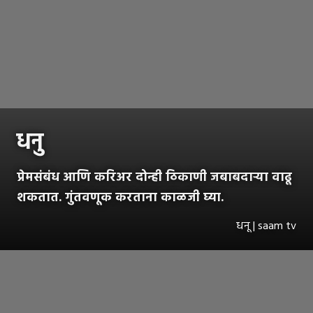
धनु
प्रेमसंबंध आणि करिअर दोन्ही ठिकाणी जबाबदाऱ्या वाढू
शकतात. गुंतवणूक करताना काळजी घ्या.
धनू | saam tv