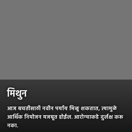
मिथुन
आज बचतीसाठी नवीन पर्याय मिळू शकतात, त्यामुळे
आर्थिक नियोजन मजबूत होईल. आरोग्याकडे दुर्लक्ष करू
नका.