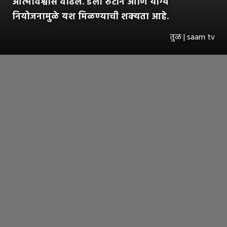
आत्मविश्वास वाढेल. डेली रुटीन आणि योग्य
नियोजनामुळे यश मिळण्याची शक्यता आहे.
तुळ | saam tv