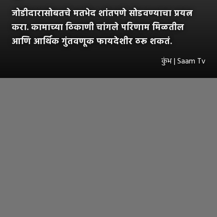
जोडीदारासोबतचे मतभेद शांतपणे सोडवण्याचा प्रयत्न
करा. कामाच्या ठिकाणी चांगले परिणाम मिळतील
आणि आर्थिक गुंतवणूक फायदेशीर ठरू शकतं.
कुंभ | Saam Tv