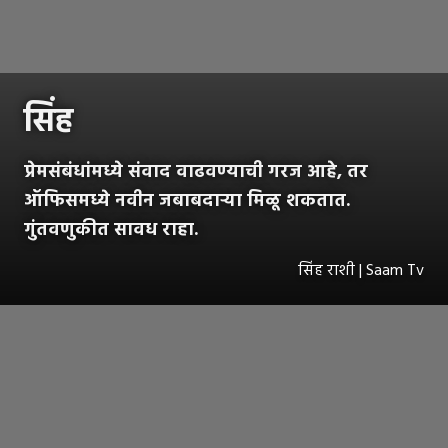
सिंह
प्रेमसंबंधांमध्ये संवाद वाढवण्याची गरज आहे, तर
ऑफिसमध्ये नवीन जबाबदाऱ्या मिळू शकतात.
गुंतवणुकीत सावध राहा.
सिंह राशी | Saam Tv