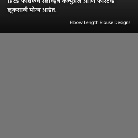
प्रिंटेड फॅब्रिकचे स्लीव्ह्ज कॅज्युअल आणि फेस्टिव्ह
लूकसाठी योग्य आहेत.
Elbow Length Blouse Designs