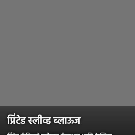
प्रिंटेड स्लीव्ह ब्लाऊज