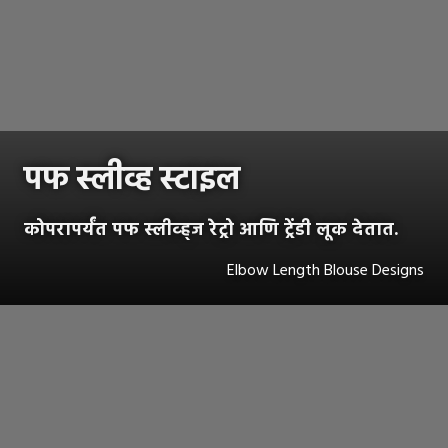
पफ स्लीव्ह स्टाइल
कोपरापर्यंत पफ स्लीव्ह्ज रेट्रो आणि ट्रेंडी लूक देतात.
Elbow Length Blouse Designs