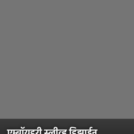
एम्ब्रॉयडरी स्लीव्ह डिझाईन