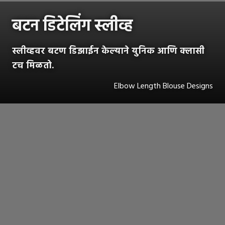
बटन डिटेलिंग स्लीव्ह
स्लीव्हवर बटण डिझाईन केल्याने युनिक आणि क्लासी
टच मिळतो.
Elbow Length Blouse Designs