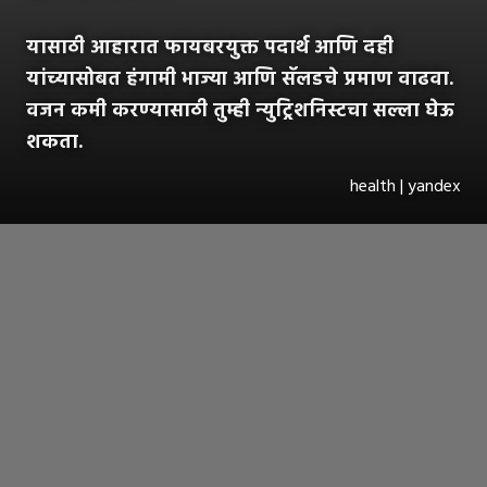
यासाठी आहारात फायबरयुक्त पदार्थ आणि दही
यांच्यासोबत हंगामी भाज्या आणि सॅलडचे प्रमाण वाढवा.
वजन कमी करण्यासाठी तुम्ही न्युट्रिशनिस्टचा सल्ला घेऊ
शकता.
health | yandex