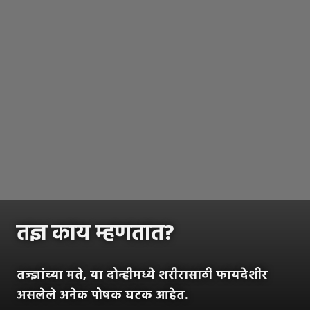
तज्ञ काय म्हणतात?
तज्ज्ञांच्या मते, या दोन्हीमध्ये शरीरासाठी फायदेशीर
असलेले अनेक पोषक घटक आहेत.