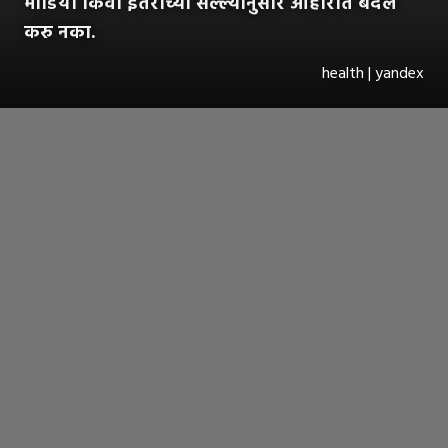
मीडिया किंवा इतरांच्या सल्ल्यानुसार आहारात बदल
करु नका.
health | yandex