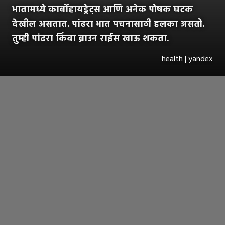
भातामध्ये कार्बोहायड्रेट्स आणि अनेक पोषक घटक
देखील असतात. पांढरा भात पचनासाठी हलका असतो.
तुम्ही पांढरा किंवा ब्राउन राईस खाऊ शकता.
health | yandex