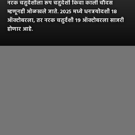
नरक चतुर्दशीला रूप चतुर्दशी किंवा काली चौदस
म्हणूनही ओळखले जाते. २०२५ मध्ये धनत्रयोदशी १८
ऑक्टोबरला, तर नरक चतुर्दशी १९ ऑक्टोबरला साजरी
होणार आहे.