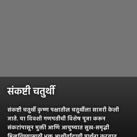
संकष्टी चतुर्थी
संकष्टी चतुर्थी कृष्ण पक्षातील चतुर्थीला साजरी केली
जाते. या दिवशी गणपतीची विशेष पूजा करून
संकटांपासून मुक्ती आणि आयुष्यात सुख-समृद्धी
मिळविण्यासाठी भक्त आशीर्वादाची प्रार्थना करतात.