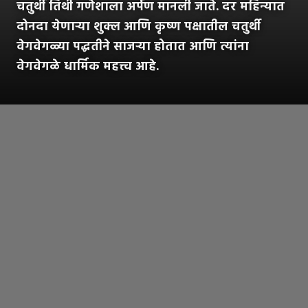
चतुर्थी तिथी गणेशाला अर्पण मानली जाते. दर महिन्यात
दोनदा येणाऱ्या शुक्ल आणि कृष्ण पक्षातील चतुर्थी
वेगवेगळ्या पद्धतीने साजऱ्या होतात आणि त्यांना
वेगवेगळे धार्मिक महत्त्व आहे.