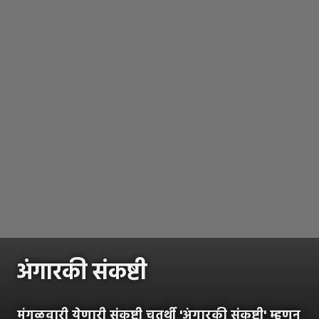
अंगारकी संकष्टी
मंगळवारी येणारी संकष्टी चतुर्थी 'अंगारकी संकष्टी' म्हणून