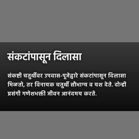
संकटांपासून दिलासा
संकष्टी चतुर्थीवर उपवास-पूजेद्वारे संकटांपासून दिलासा
मिळतो, तर विनायक चतुर्थी सौभाग्य व यश देते. दोन्ही
प्रसंगी गणेशभक्ती जीवन आनंदमय करते.