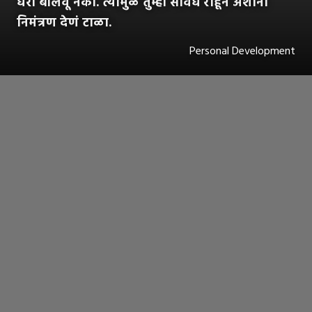
घरी बोलवू नका. त्यामुळे तुम्ही सावध राहून अशांना
निमंत्रण देणं टाळा.
Personal Development