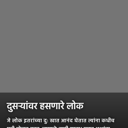
दुसऱ्यांवर हसणारे लोक
जे लोक इतरांच्या दु: खात आनंद घेतात त्यांना कधीच