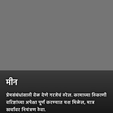
मीन
प्रेमसंबंधांसाठी वेळ देणे गरजेचं ठरेल. कामाच्या ठिकाणी
वरिष्ठांच्या अपेक्षा पूर्ण करण्यात यश मिळेल, मात्र
खर्चावर नियंत्रण ठेवा.