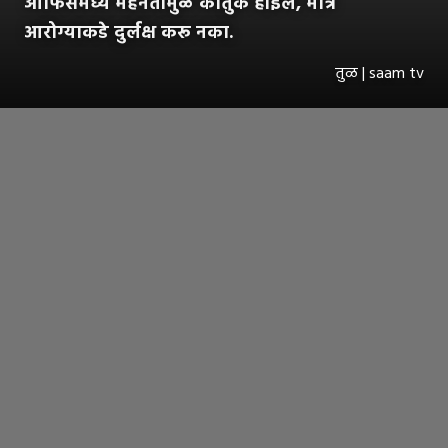
ऑफिसमध्ये मेहनतीमुळे कौतुक होईल, मात्र
आरोग्याकडे दुर्लक्ष करू नका.
तुळ | saam tv