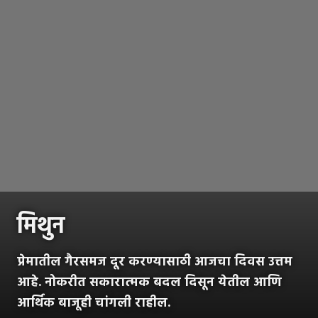
मिथुन
प्रेमातील गैरसमज दूर करण्यासाठी आजचा दिवस उत्तम
आहे. नोकरीत सकारात्मक बदल दिसून येतील आणि
आर्थिक बाजूही चांगली राहील.