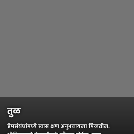
तुळ
प्रेमसंबंधांमध्ये खास क्षण अनुभवायला मिळतील.