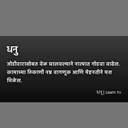
धनु
जोडीदारासोबत वेळ घालवल्याने नात्यात गोडवा वाढेल.
कामाच्या ठिकाणी नम्र वागणूक आणि मेहनतीने यश
मिळेल.
धनू | saam tv