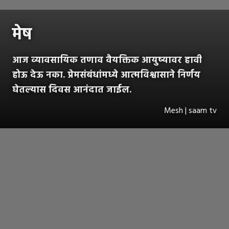
मेष
आज व्यावसायिक तणाव वैयक्तिक आयुष्यावर हावी
होऊ देऊ नका. प्रेमसंबंधांमध्ये आत्मविश्वासाने निर्णय
घेतल्यास दिवस आनंदात जाईल.
Mesh | saam tv