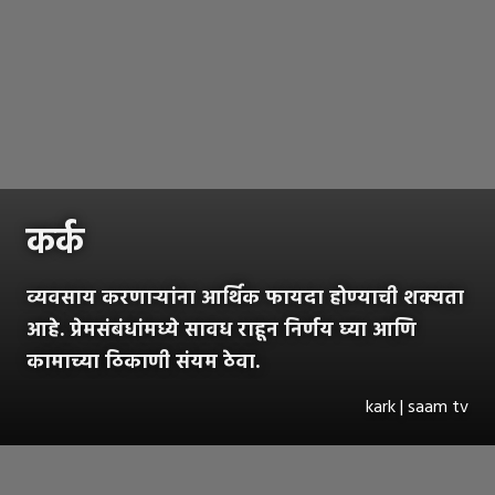
कर्क
व्यवसाय करणाऱ्यांना आर्थिक फायदा होण्याची शक्यता
आहे. प्रेमसंबंधांमध्ये सावध राहून निर्णय घ्या आणि
कामाच्या ठिकाणी संयम ठेवा.
kark | saam tv