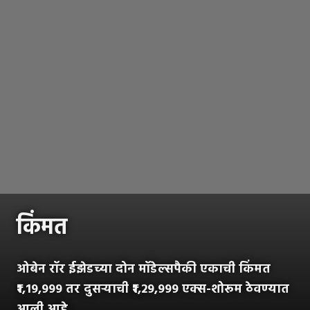
किंमत
ओबेन रॉर ईझेडच्या दोन मॉडेल्सपैकी एकाची किंमत
₹1,19,999 तर दुसऱ्याची ₹1,29,999 एक्स-शोरूम ठेवण्यात
आली आहे.