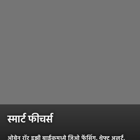
स्मार्ट फीचर्स
ओबेन रॉर इझी बाईकमध्ये जिओ फेंसिंग, थेफ्ट अलर्ट,