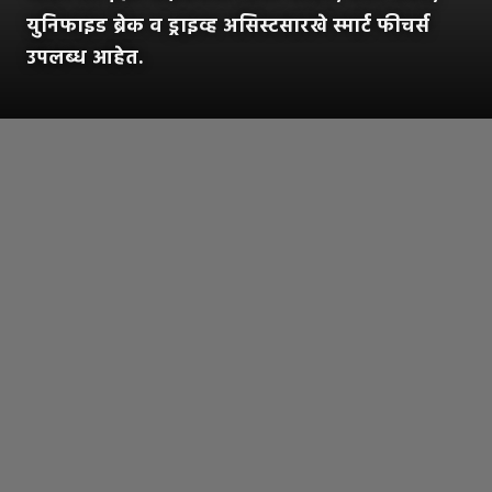
युनिफाइड ब्रेक व ड्राइव्ह असिस्टसारखे स्मार्ट फीचर्स
उपलब्ध आहेत.