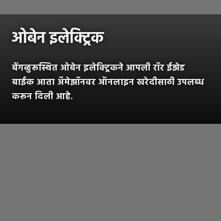
ओबेन इलेक्ट्रिक
बेंगळुरूस्थित ओबेन इलेक्ट्रिकने आपली रॉर ईझेड
बाईक आता अ‍ॅमेझॉनवर ऑनलाइन खरेदीसाठी उपलब्ध
करून दिली आहे.