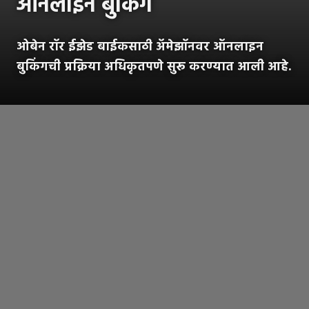
ऑनलाइन बुकिंग
ओबेन रॉर ईझेड बाईकसाठी अ‍ॅमेझॉनवर ऑनलाइन
बुकिंगची प्रक्रिया अधिकृतपणे सुरू करण्यात आली आहे.