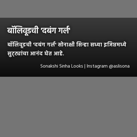
बॉलिवूडची 'दबंग गर्ल'
बॉलिवूडची 'दबंग गर्ल' सोनाक्षी सिन्हा सध्या इजिप्तमध्ये
सुट्ट्यांचा आनंद घेत आहे.
Sonakshi Sinha Looks | Instagram @aslisona