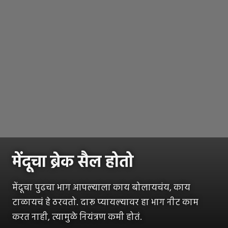
मेंदूचा ब्रेक सैल होतो
मेंदूचा पुढचा भाग आपल्याला काय बोलायचंय, काय
टाळायचं हे ठरवतो. दारू प्यायल्यावर हा भाग नीट काम
करत नाही, त्यामुळे नियंत्रण कमी होतं.