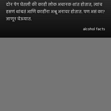
दोन पेग घेतली की काही लोक अचानक शांत होतात, त्यांच
हसणं थांबतं आणि काहींना अश्रू अनावर होतात. पण असं का?
जाणून घेऊयात.
alcohol facts