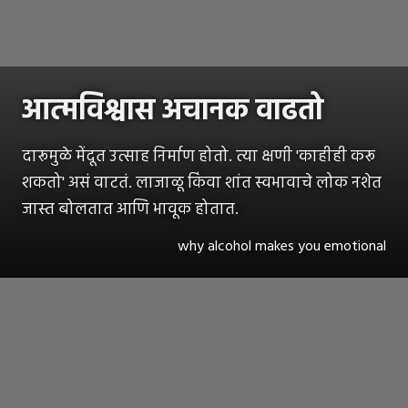
आत्मविश्वास अचानक वाढतो
दारूमुळे मेंदूत उत्साह निर्माण होतो. त्या क्षणी 'काहीही करू
शकतो' असं वाटतं. लाजाळू किंवा शांत स्वभावाचे लोक नशेत
जास्त बोलतात आणि भावूक होतात.
why alcohol makes you emotional