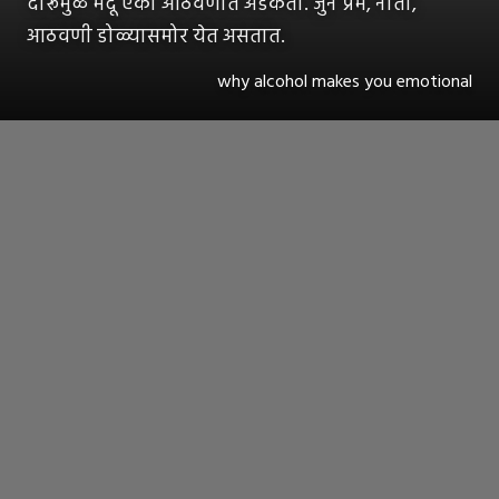
दारूमुळे मेंदू एका आठवणीत अडकतो. जुनं प्रेम, नाती,
आठवणी डोळ्यासमोर येत असतात.
why alcohol makes you emotional