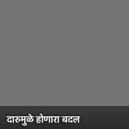
दारुमुळे होणारा बदल