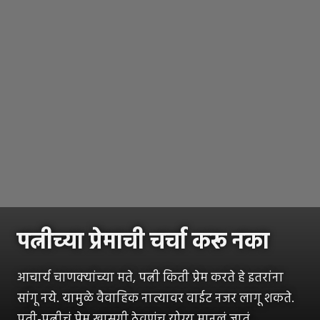
पत्नीच्या प्रेमाची चर्चा करू नका
आचार्य चाणक्यांच्या मते, पत्नी किती प्रेम करते हे इतरांना
सांगू नये. यामुळे वैवाहिक नात्यावर वाईट नजर लागू शकते.
पती-पत्नीचं प्रेम खासगी ठेवणंच योग्य मानलं जातं.