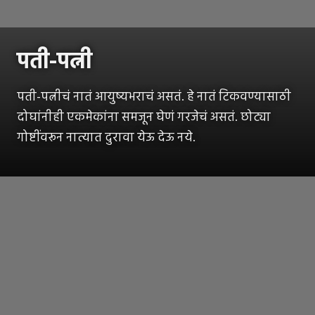
पती-पत्नी
पती-पत्नीचं नातं आयुष्यभराचं असतं. हे नातं टिकवण्यासाठी
दोघांनीही एकमेकांना समजून घेणं गरजेचं असतं. छोट्या
गोष्टींवरून नात्यात दुरावा येऊ देऊ नये.