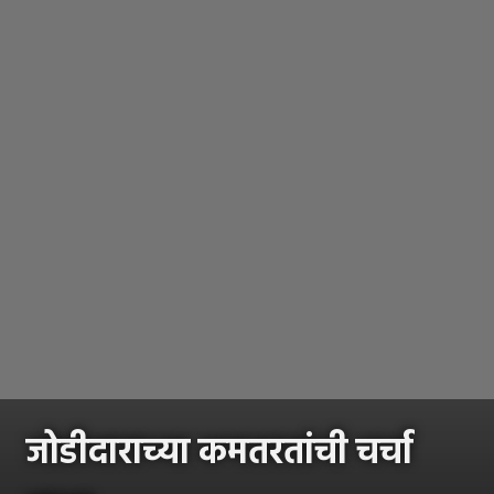
जोडीदाराच्या कमतरतांची चर्चा