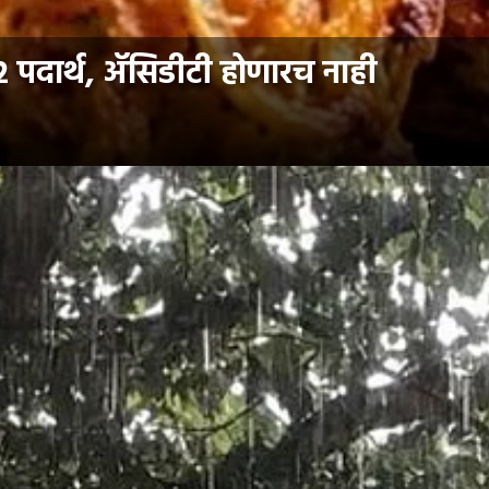
 २ पदार्थ, ॲसिडीटी होणारच नाही