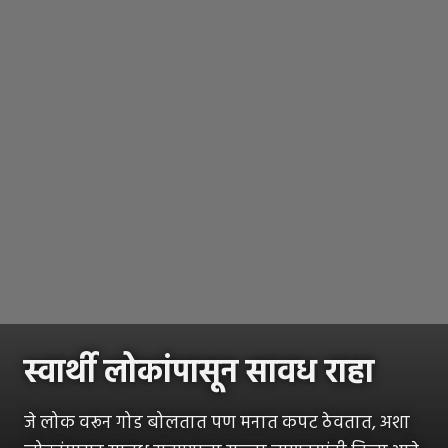
स्वार्थी लोकांपासून सावध राहा
जे लोक वरून गोड बोलतात पण मनात कपट ठेवतात, अशा