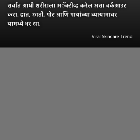
सर्वात आधी शरीराला अॅक्टीव्ह करेल असा वर्कआउट
करा. हात, छाती, पोट आणि पायांच्या व्यायामावर
यामध्ये भर द्या.
Viral Skincare Trend