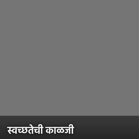
स्वच्छतेची काळजी